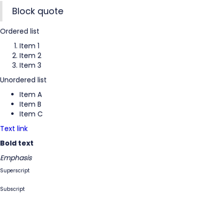
Block quote
Ordered list
Item 1
Item 2
Item 3
Unordered list
Item A
Item B
Item C
Text link
Bold text
Emphasis
Superscript
Subscript