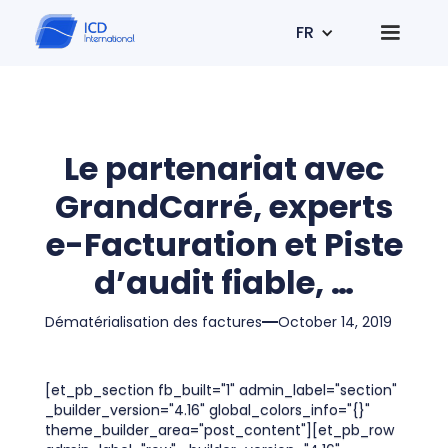
FR
Le partenariat avec
GrandCarré, experts
e-Facturation et Piste
d’audit fiable, …
Dématérialisation des factures
October 14, 2019
[et_pb_section fb_built="1" admin_label="section"
_builder_version="4.16" global_colors_info="{}"
theme_builder_area="post_content"][et_pb_row