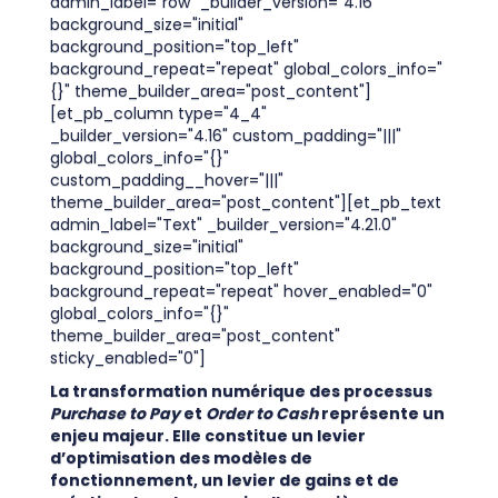
admin_label="row" _builder_version="4.16"
background_size="initial"
background_position="top_left"
background_repeat="repeat" global_colors_info="
{}" theme_builder_area="post_content"]
[et_pb_column type="4_4"
_builder_version="4.16" custom_padding="|||"
global_colors_info="{}"
custom_padding__hover="|||"
theme_builder_area="post_content"][et_pb_text
admin_label="Text" _builder_version="4.21.0"
background_size="initial"
background_position="top_left"
background_repeat="repeat" hover_enabled="0"
global_colors_info="{}"
theme_builder_area="post_content"
sticky_enabled="0"]
La transformation numérique des processus
Purchase to Pay
et
Order to Cash
représente un
enjeu majeur. Elle constitue un levier
d’optimisation des modèles de
fonctionnement, un levier de gains et de