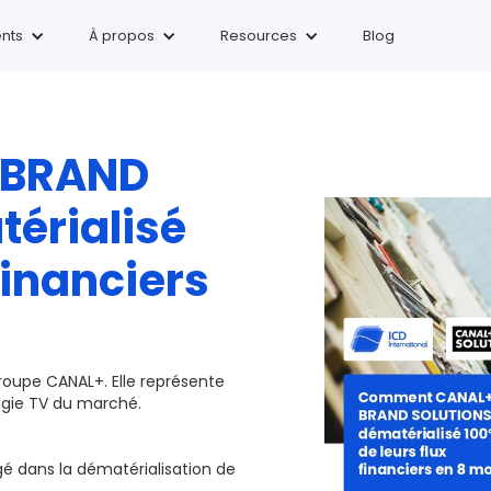
ents
À
propos
Resources
Blog
 BRAND
érialisé
financiers
roupe CANAL+. Elle représente
égie TV du marché.
dans la dématérialisation de