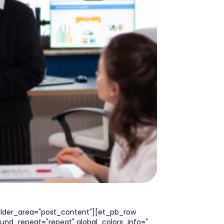
builder_area="post_content"][et_pb_row
ound_repeat="repeat" global_colors_info="