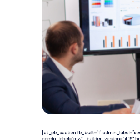
[et_pb_section fb_built="1" admin_label="se
admin_label="row" _builder_version="4.16" b