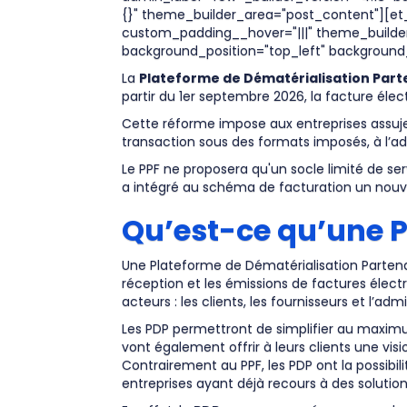
{}" theme_builder_area="post_content"][et_
custom_padding__hover="|||" theme_builder_
background_position="top_left" background
La
Plateforme de Dématérialisation Par
partir du 1er septembre 2026, la facture élec
Cette réforme impose aux entreprises assujet
transaction sous des formats imposés, à l’adm
Le PPF ne proposera qu'un socle limité de serv
a intégré au schéma de facturation un nouve
Qu’est-ce qu’une P
Une Plateforme de Dématérialisation Partenaire
réception et les émissions de factures électr
acteurs : les clients, les fournisseurs et l’admi
Les PDP permettront de simplifier au maximu
vont également offrir à leurs clients une visi
Contrairement au PPF, les PDP ont la possibil
entreprises ayant déjà recours à des solutio