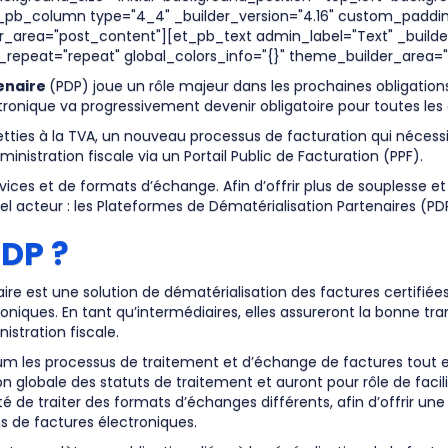
pb_column type="4_4" _builder_version="4.16" custom_padding=
area="post_content"][et_pb_text admin_label="Text" _builder_v
_repeat="repeat" global_colors_info="{}" theme_builder_area=
tenaire
(PDP) joue un rôle majeur dans les prochaines obligation
tronique va progressivement devenir obligatoire pour toutes les 
ties à la TVA, un nouveau processus de facturation qui nécessit
inistration fiscale via un Portail Public de Facturation (PPF).
ices et de formats d’échange. Afin d’offrir plus de souplesse et d
l acteur : les Plateformes de Dématérialisation Partenaires (PD
DP ?
 est une solution de dématérialisation des factures certifiées par
oniques. En tant qu’intermédiaires, elles assureront la bonne tr
nistration fiscale.
m les processus de traitement et d’échange de factures tout en 
on globale des statuts de traitement et auront pour rôle de facil
ité de traiter des formats d’échanges différents, afin d’offrir u
ns de factures électroniques.