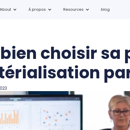
About
À
propos
Resources
blog
ien choisir sa 
érialisation par
2023