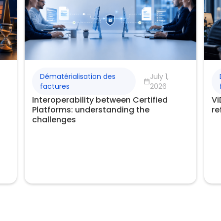
Dématérialisation des
July 1,
factures
2026
Interoperability between Certified
Vi
Platforms: understanding the
re
challenges