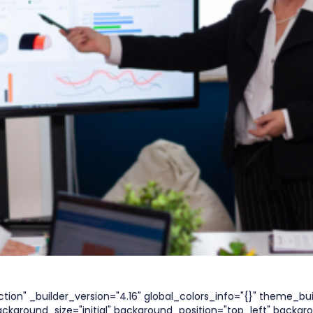
ction" _builder_version="4.16" global_colors_info="{}" theme_
ackground_size="initial" background_position="top_left" backgr