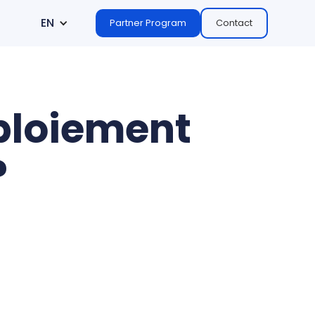
EN
Partner Program
Contact
ploiement
?