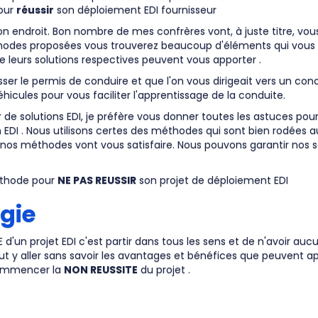
pour
réussir
son déploiement EDI fournisseur
on endroit. Bon nombre de mes confrères vont, à juste titre, vo
odes proposées vous trouverez beaucoup d'éléments qui vous in
e leurs solutions respectives peuvent vous apporter .
r le permis de conduire et que l'on vous dirigeait vers un con
éhicules pour vous faciliter l'apprentissage de la conduite.
 solutions EDI, je préfère vous donner toutes les astuces pour
EDI . Nous utilisons certes des méthodes qui sont bien rodées a
nos méthodes vont vous satisfaire. Nous pouvons garantir nos 
méthode pour
NE PAS REUSSIR
son projet de déploiement EDI
gie
d'un projet EDI c'est partir dans tous les sens et de n'avoir auc
aut y aller sans savoir les avantages et bénéfices que peuvent app
 commencer la
NON REUSSITE
du projet .