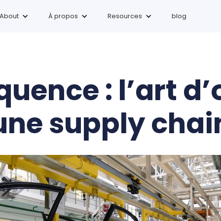
About
À
propos
Resources
blog
quence : l’art d
une supply chai