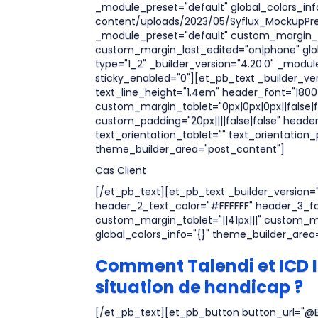
_module_preset="default" global_colors_inf
content/uploads/2023/05/Syflux_MockupPrem
_module_preset="default" custom_margin_tab
custom_margin_last_edited="on|phone" glo
type="1_2" _builder_version="4.20.0" _modu
sticky_enabled="0"][et_pb_text _builder_vers
text_line_height="1.4em" header_font="|800|
custom_margin_tablet="0px|0px|0px||false|
custom_padding="20px||||false|false" heade
text_orientation_tablet="" text_orientation
theme_builder_area="post_content"]
Cas Client
[/et_pb_text][et_pb_text _builder_version="4
header_2_text_color="#FFFFFF" header_3_fon
custom_margin_tablet="||41px|||" custom_m
global_colors_info="{}" theme_builder_area
Comment Talendi et ICD In
situation de handicap ?
[/et_pb_text][et_pb_button button_url="@