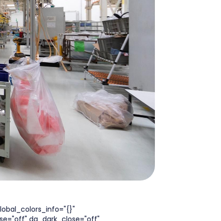
lobal_colors_info="{}"
se="off" da_dark_close="off"