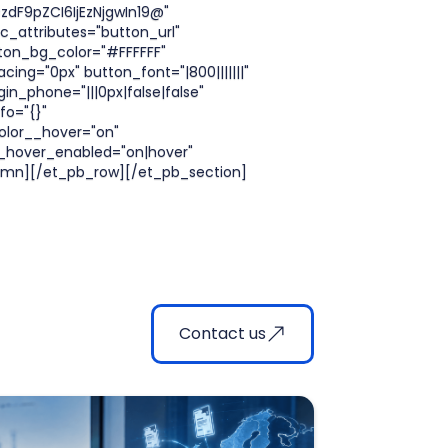
dF9pZCI6IjEzNjgwIn19@"
c_attributes="button_url"
ton_bg_color="#FFFFFF"
ng="0px" button_font="|800|||||||"
in_phone="|||0px|false|false"
fo="{}"
olor__hover="on"
__hover_enabled="on|hover"
umn][/et_pb_row][/et_pb_section]
Contact us