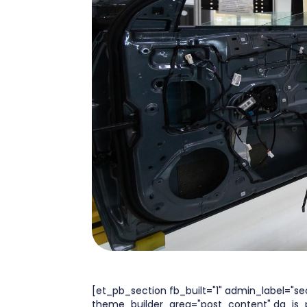
[et_pb_section fb_built="1" admin_label="sec
theme_builder_area="post_content" da_is_p