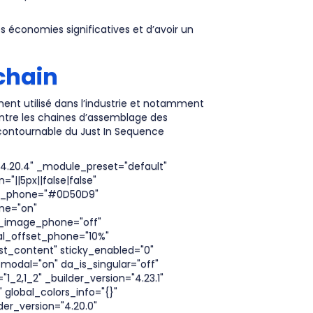
s économies significatives et d’avoir un
 chain
ment utilisé dans l’industrie et notamment
entre les chaines d’assemblage des
incontournable du Just In Sequence
"4.20.4" _module_preset="default"
|5px||false|false"
lor_phone="#0D50D9"
ne="on"
e_image_phone="off"
l_offset_phone="10%"
st_content" sticky_enabled="0"
modal="on" da_is_singular="off"
_2,1_2" _builder_version="4.23.1"
global_colors_info="{}"
er_version="4.20.0"