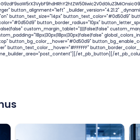
cG9zdF9saW5rX3VybF9hdHRhY2htZW50Iiwic2V0dGluZ3MiOnsicG9z
er" button_alignment="left" _builder_version="4.21.2" _dynami
on" button_text_size="14px" button_text_color="#0d50d9" but
lor="#0d50d9" button_border_radius="10px" button_letter_spaci
lse|false" custom_margin_tablet="||||false|false" custom_marg
m_padding="18px|30px|18px|30px|false|false" global_colors_in
top" button_bg_color__hover="#0d50d9" button_bg_enable_c
er" button_text_color__hover="#FFFFFF" button_border_color
me_builder_area="post_content"][/et_pb_button][/et_pb_col
enus