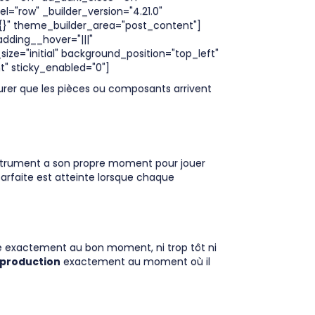
"row" _builder_version="4.21.0"
"{}" theme_builder_area="post_content"]
dding__hover="|||"
ze="initial" background_position="top_left"
" sticky_enabled="0"]
ssurer que les pièces ou composants arrivent
nstrument a son propre moment pour jouer
 parfaite est atteinte lorsque chaque
 exactement au bon moment, ni trop tôt ni
 production
exactement au moment où il