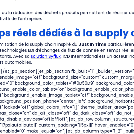
.
é ou la réduction des déchets produits permettent de réaliser de
ivité de l’entreprise.
ps réels dédiés à la supply
misation de la supply chain inspiré du
Just In Time
particulière
s technologies EDI d’échanges de flux de donnée en temps réel 
itants. Avec sa
solution Syflux
, ICD International est un acteur 
s automobiles.
/et_pb_section][et_pb_section fb_built="1" _builder_version=
able_image="off" background_size="custom" custom_margin="|
abled="0" background_color_tablet="#0D50D9" background_co
ound_enable_color_tablet="on" background_enable_color_pho
f" background_enable_image_tablet="off" background_enabl
ckground_position_phone="center_left" background_horizonta
locked="off" global_colors_info="{}" theme_builder_area="po
has_close="on" da_alt_close="off" da_dark_close="off" da_not_
_disable_devices="off|off|off"][et_pb_row column_structure="1
px|auto||auto||" custom_padding="||5px|||" hover_enabled="0" 
enabled="0" make_equal="on"][et_pb_column type="1_2" _build