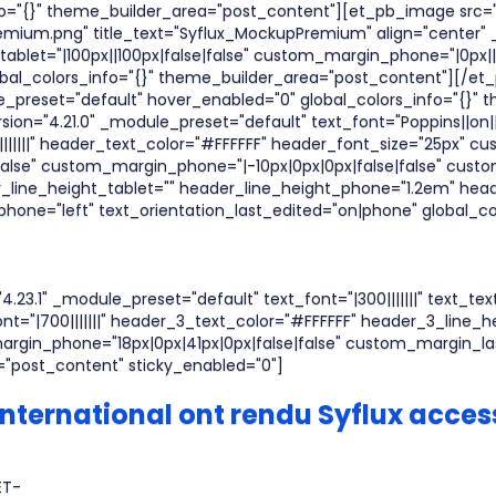
o="{}" theme_builder_area="post_content"][et_pb_image src="h
ium.png" title_text="Syflux_MockupPremium" align="center" _b
let="|100px||100px|false|false" custom_margin_phone="|0px||0
bal_colors_info="{}" theme_builder_area="post_content"][/
le_preset="default" hover_enabled="0" global_colors_info="{}"
ion="4.21.0" _module_preset="default" text_font="Poppins||on|||
||||||" header_text_color="#FFFFFF" header_font_size="25px" cus
false" custom_margin_phone="|-10px|0px|0px|false|false" cust
r_line_height_tablet="" header_line_height_phone="1.2em" hea
_phone="left" text_orientation_last_edited="on|phone" global_co
.23.1" _module_preset="default" text_font="|300|||||||" text_te
t="|700|||||||" header_3_text_color="#FFFFFF" header_3_line_h
argin_phone="18px|0px|41px|0px|false|false" custom_margin_l
="post_content" sticky_enabled="0"]
ternational ont rendu Syflux accessi
ET-