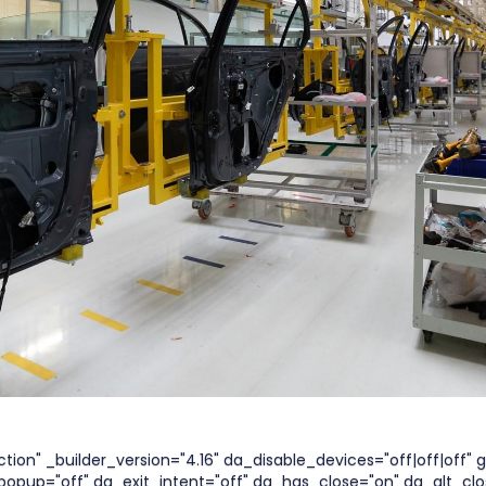
tion" _builder_version="4.16" da_disable_devices="off|off|off" g
opup="off" da_exit_intent="off" da_has_close="on" da_alt_clo