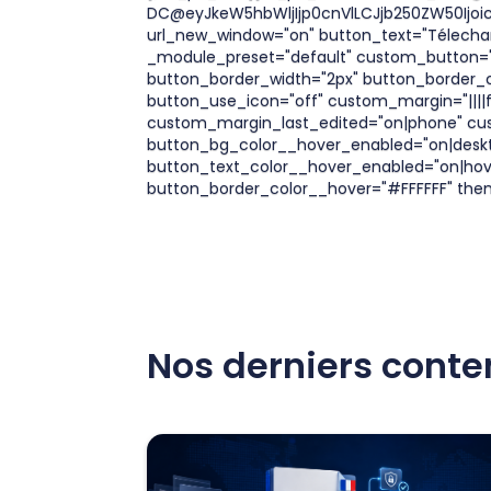
DC@eyJkeW5hbWljIjp0cnVlLCJjb250ZW50Ijoi
url_new_window="on" button_text="Télecharg
_module_preset="default" custom_button="
button_border_width="2px" button_border_co
button_use_icon="off" custom_margin="||||fa
custom_margin_last_edited="on|phone" custo
button_bg_color__hover_enabled="on|desk
button_text_color__hover_enabled="on|hov
button_border_color__hover="#FFFFFF" the
Nos derniers cont