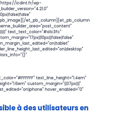
ttps://icdint.fr/wp-
uilder_version="4.21.0"
px|false|false"
et_pb_image][/et_pb_column][et_pb_column
 theme_builder_area="post_content"
|||" text_text_color="#a1c3fc"
tom_margin="17px||10px||false|false"
om_margin_last_edited="on|tablet"
der_line_height_last_edited="on|desktop"
lors_info="{}"
xt_color="#FFFFFF" text_line_height="1.4em"
eight="1.6em" custom_margin="||37px|||"
ast_edited="on|phone" hover_enabled="0"
ble à des utilisateurs en