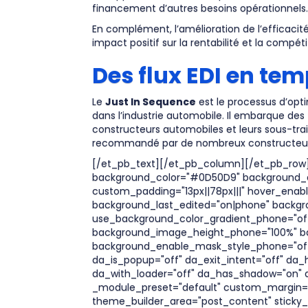
financement d’autres besoins opérationnels
En complément, l’amélioration de l’efficacit
impact positif sur la rentabilité et la compétit
Des flux EDI en tem
Le
Just In Sequence
est le processus d’opti
dans l’industrie automobile. Il embarque de
constructeurs automobiles et leurs sous-tra
recommandé par de nombreux constructeur
[/et_pb_text][/et_pb_column][/et_pb_row][
background_color="#0D50D9" background_en
custom_padding="13px||78px|||" hover_en
background_last_edited="on|phone" backgr
use_background_color_gradient_phone="of
background_image_height_phone="100%" ba
background_enable_mask_style_phone="off" 
da_is_popup="off" da_exit_intent="off" da_
da_with_loader="off" da_has_shadow="on" da
_module_preset="default" custom_margin="17
theme_builder_area="post_content" sticky_