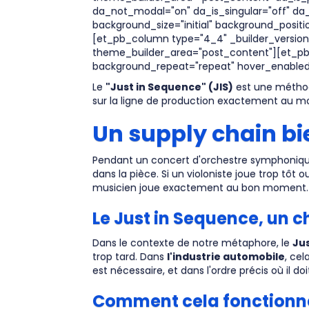
da_not_modal="on" da_is_singular="off" da_
background_size="initial" background_posit
[et_pb_column type="4_4" _builder_version=
theme_builder_area="post_content"][et_pb_t
background_repeat="repeat" hover_enabled=
Le
"Just in Sequence" (JIS)
est une méthode
sur la ligne de production exactement au mom
Un supply chain bi
Pendant un concert d'orchestre symphoniqu
dans la pièce. Si un violoniste joue trop tôt
musicien joue exactement au bon moment.
L
e Just in Sequence, un c
Dans le contexte de notre métaphore, le
Ju
trop tard. Dans
l'industrie automobile
, ce
est nécessaire, et dans l'ordre précis où il do
Comment cela fonctionne