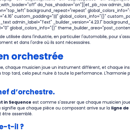
with_loader="off" da_has_shadow="on"][et_pb_row admin_label=
ion="top_left" background_repeat="repeat" global_colors_info=
"4.16" custom_padding="|||" global_colors_info="{}" custom_pa
ext admin_label="Text" _builder_version="4.23.1" background_si
"0" global_colors_info="{}" theme_builder_area="post_content
 utilisée dans l'industrie, en particulier l'automobile, pour s'a
ent et dans l'ordre où ils sont nécessaires.
en orchestrée
e, chaque musicien joue un instrument différent, et chaque i
 ou trop tard, cela peut nuire à toute la performance. L'harmonie
hef d’orchestre.
st in Sequence
est comme s'assurer que chaque musicien joue
la signifie que chaque pièce ou composant arrive sur la
ligne de
it être assemblé.
-t-il ?