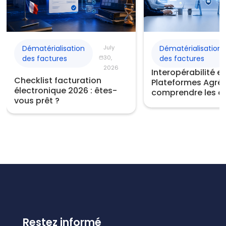
Dématérialisation
July
Dématérialisation
des factures
30,
des factures
2026
Interopérabilité e
Checklist facturation
Plateformes Agréé
électronique 2026 : êtes-
comprendre les e
vous prêt ?
Restez informé