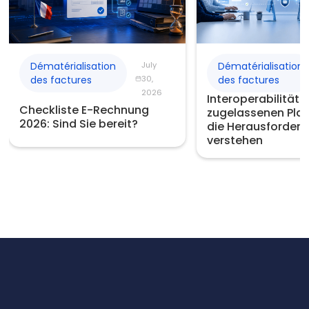
Dématérialisation
July
Dématérialisation
des factures
30,
des factures
2026
Interoperabilität 
Checkliste E-Rechnung
zugelassenen Plat
2026: Sind Sie bereit?
die Herausforder
verstehen